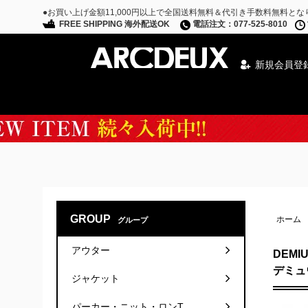
●お買い上げ金額11,000円以上で全国送料無料＆代引き手数料無料とな
FREE SHIPPING 海外配送OK
電話注文：077-525-8010
新規会員登
Special Campaign
GROUP
ホーム
グループ
アウター
DEMI
デミュ
ジャケット
パーカー・ニット・ロンT