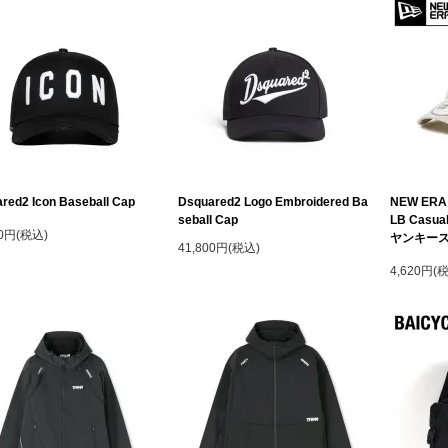
red2 Icon Baseball Cap
Dsquared2 Logo Embroidered Ba
NEW ER
seball Cap
LB Casu
00円(税込)
ヤンキース
41,800円(税込)
4,620円(