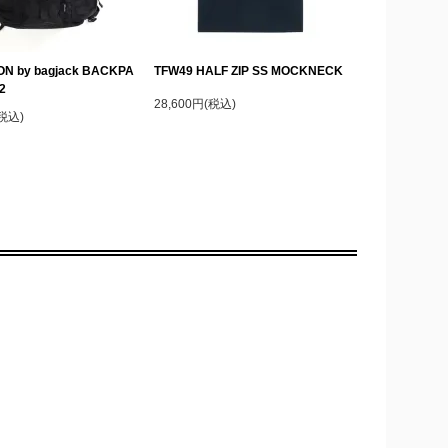
N by bagjack BACKPA
TFW49 HALF ZIP SS MOCKNECK
2
28,600円(税込)
(税込)