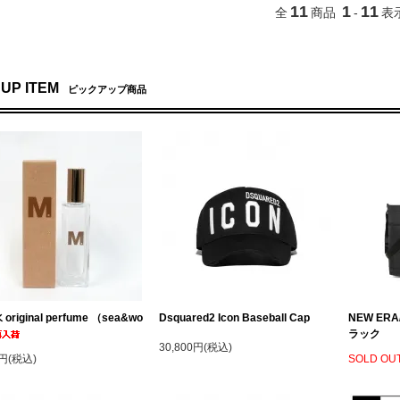
11
1
11
全
商品
-
表
 UP ITEM
ピックアップ商品
original perfume （sea&wo
Dsquared2 Icon Baseball Cap
NEW ER
ラック
30,800円(税込)
0円(税込)
SOLD OU