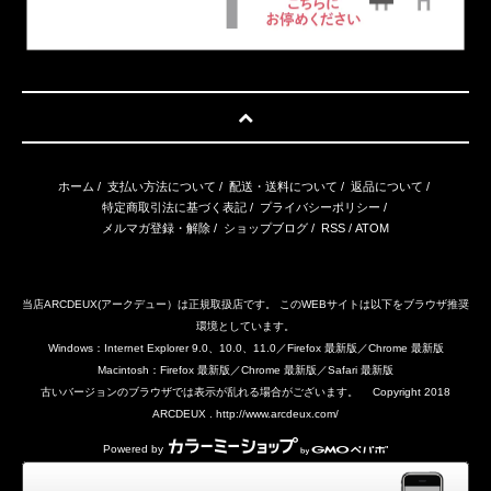
ホーム
/
支払い方法について
/
配送・送料について
/
返品について
/
特定商取引法に基づく表記
/
プライバシーポリシー
/
メルマガ登録・解除
/
ショップブログ
/
RSS
/
ATOM
当店ARCDEUX(アークデュー）は正規取扱店です。 このWEBサイトは以下をブラウザ推奨
環境としています。
Windows：Internet Explorer 9.0、10.0、11.0／Firefox 最新版／Chrome 最新版
Macintosh：Firefox 最新版／Chrome 最新版／Safari 最新版
古いバージョンのブラウザでは表示が乱れる場合がございます。 Copyright 2018
ARCDEUX . http://www.arcdeux.com/
Powered by