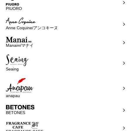
PIUORO
Anne Coquine/アンコキーヌ
Manai∞/マナイ
Seaing
anapau
BETONES