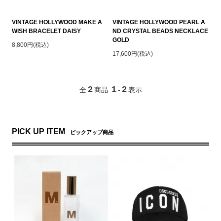
VINTAGE HOLLYWOOD MAKE A
VINTAGE HOLLYWOOD PEARL A
WISH BRACELET DAISY
ND CRYSTAL BEADS NECKLACE
GOLD
8,800円(税込)
17,600円(税込)
2
1
2
全
商品
-
表示
PICK UP ITEM
ピックアップ商品