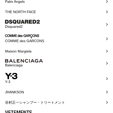
Palm Angels
THE NORTH FACE
Dsquared2
COMME des GARCONS
Maison Margiela
Balenciaga
Y-3
JHANKSON
谷村正一シャンプー・トリートメント