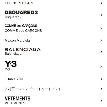
THE NORTH FACE
Dsquared2
COMME des GARCONS
Maison Margiela
Balenciaga
Y-3
JHANKSON
谷村正一シャンプー・トリートメント
VETEMENTS