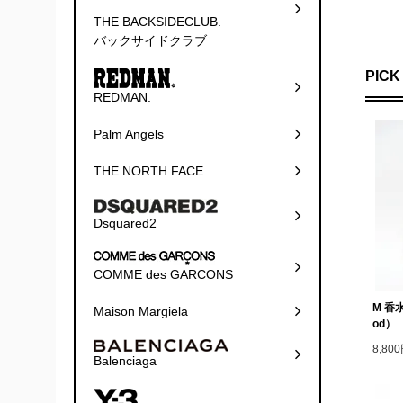
THE BACKSIDECLUB.
バックサイドクラブ
PICK
REDMAN.
Palm Angels
THE NORTH FACE
Dsquared2
COMME des GARCONS
M 香水 
Maison Margiela
od）
8,80
Balenciaga