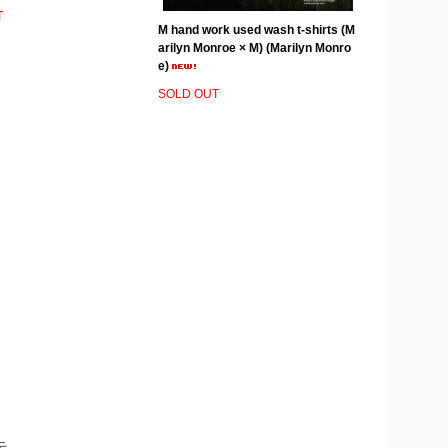
T
M hand work used wash t-shirts (M
arilyn Monroe × M) (Marilyn Monro
e)
SOLD OUT
示