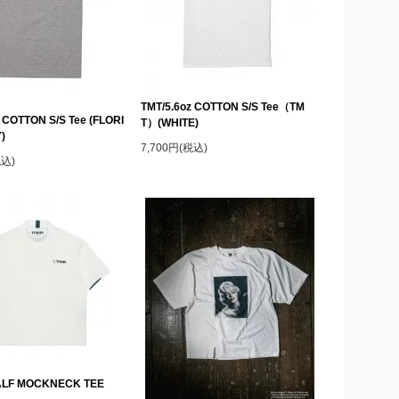
TMT/5.6oz COTTON S/S Tee（TM
 COTTON S/S Tee (FLORI
T）(WHITE)
)
7,700円(税込)
税込)
ALF MOCKNECK TEE