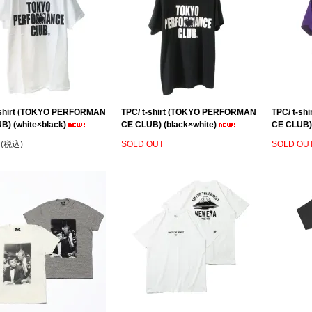
-shirt (TOKYO PERFORMAN
TPC/ t-shirt (TOKYO PERFORMAN
TPC/ t-s
B) (white×black)
CE CLUB) (black×white)
CE CLUB) 
円(税込)
SOLD OUT
SOLD OU