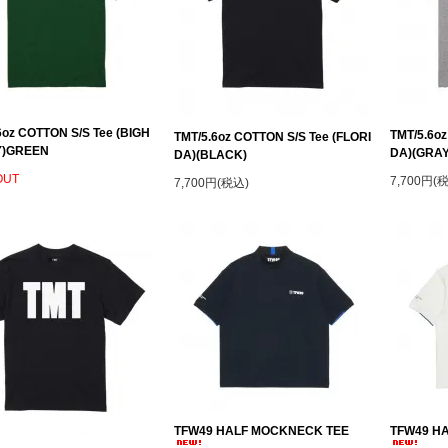
6oz COTTON S/S Tee (BIGH
TMT/5.6oz
TMT/5.6oz COTTON S/S Tee (FLORI
Y)GREEN
DA)(GRAY
DA)(BLACK)
OUT
7,700円(
7,700円(税込)
TFW49 HALF MOCKNECK TEE
TFW49 H