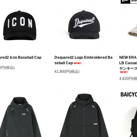
red2 Icon Baseball Cap
Dsquared2 Logo Embroidered Ba
NEW ER
seball Cap
LB Casu
00円(税込)
ヤンキース
41,800円(税込)
4,620円(