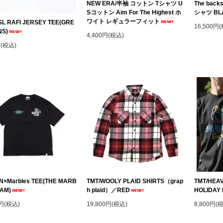
NEW ERA/半袖 コットン Tシャツ U
The back
Sコットン Aim For The Highest ホ
シャツ BL
ワイト レギュラーフィット
SL RAFI JERSEY TEE(GRE
16,500円
NS)
4,400円(税込)
円(税込)
N×Marbles TEE(THE MARB
TMT/WOOLY PLAID SHIRTS（grap
TMT/HEAV
EAM)
h plaid）／RED
HOLIDAY
0円(税込)
19,800円(税込)
8,800円(