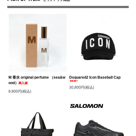
M 香水 original perfume （sea&w
Dsquared2 Icon Baseball Cap
ood）
30,800円(税込)
8,800円(税込)