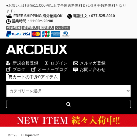
●お買い上げ金額11,000円以上で全国送料無料＆代引き手数料無料となり
ます。
FREE SHIPPING 海外配送OK
電話注文：077-525-8010
営業時間：11:00〜20:00
新規会員登録
ログイン
メルマガ登録
ブログ
オーナーブログ
お問い合わせ
カートの中身0アイテム
Special Campaign
ホーム
>
Dsquared2