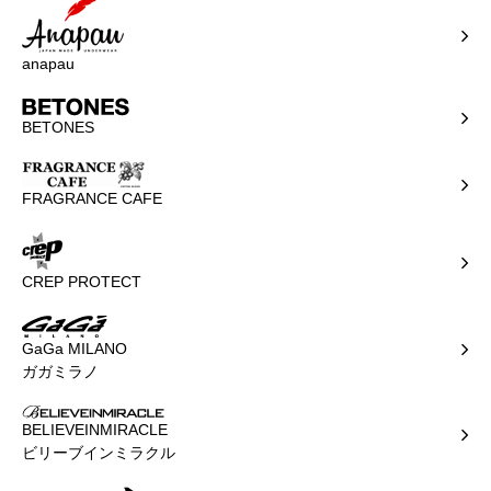
anapau
BETONES
FRAGRANCE CAFE
CREP PROTECT
GaGa MILANO
ガガミラノ
BELIEVEINMIRACLE
ビリーブインミラクル