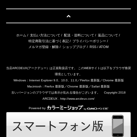
ホーム
/
支払い方法について
/
配送・送料について
/
返品について
/
特定商取引法に基づく表記
/
プライバシーポリシー
/
メルマガ登録・解除
/
ショップブログ
/
RSS
/
ATOM
当店ARCDEUX(アークデュー）は正規取扱店です。 このWEBサイトは以下をブラウザ推奨
環境としています。
Windows：Internet Explorer 9.0、10.0、11.0／Firefox 最新版／Chrome 最新版
Macintosh：Firefox 最新版／Chrome 最新版／Safari 最新版
古いバージョンのブラウザでは表示が乱れる場合がございます。 Copyright 2018
ARCDEUX . http://www.arcdeux.com/
Powered by