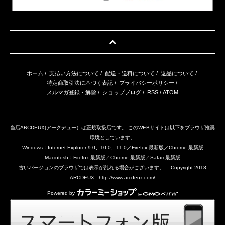
ホーム
/
支払い方法について
/
配送・送料について
/
返品について
/
特定商取引法に基づく表記
/
プライバシーポリシー
/
メルマガ登録・解除
/
ショップブログ
/
RSS
/
ATOM
当店ARCDEUX(アークデュー）は正規取扱店です。 このWEBサイトは以下をブラウザ推奨
環境としています。
Windows：Internet Explorer 9.0、10.0、11.0／Firefox 最新版／Chrome 最新版
Macintosh：Firefox 最新版／Chrome 最新版／Safari 最新版
古いバージョンのブラウザでは表示が乱れる場合がございます。 Copyright 2018
ARCDEUX . http://www.arcdeux.com/
Powered by