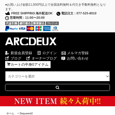
●お買い上げ金額11,000円以上で全国送料無料＆代引き手数料無料となり
ます。
FREE SHIPPING 海外配送OK
電話注文：077-525-8010
営業時間：11:00〜20:00
新規会員登録
ログイン
メルマガ登録
ブログ
オーナーブログ
お問い合わせ
カートの中身0アイテム
Special Campaign
ホーム
>
Dsquared2