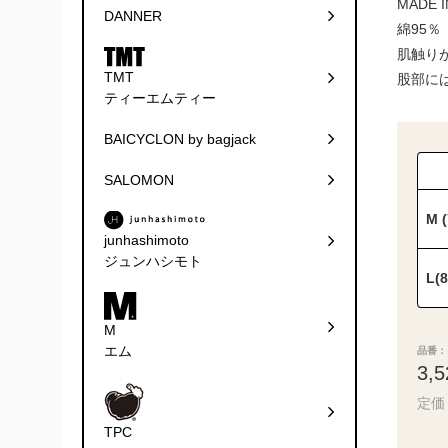
MADE I
DANNER
綿95％
肌触り
TMT
股部に
ティーエムティー
BAICYCLON by bagjack
SALOMON
M 
junhashimoto
ジュンハシモト
L(
M
エム
品番： 
3,
定価 
TPC