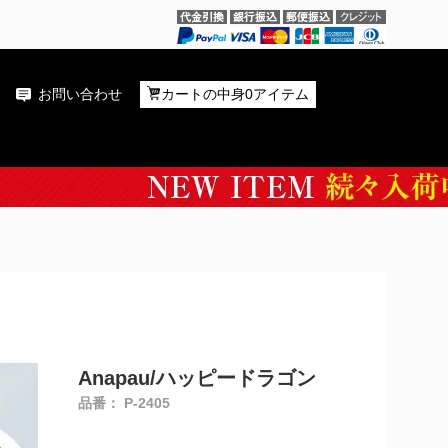
お問い合わせ
カートの中身0アイテム
Anapau/ハッピードラゴン
品番： P-2405