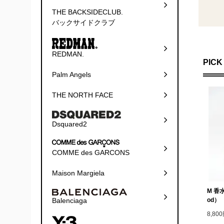
THE BACKSIDECLUB.
バックサイドクラブ
REDMAN.
PICK
Palm Angels
THE NORTH FACE
Dsquared2
COMME des GARCONS
Maison Margiela
M 香水 
od）
Balenciaga
8,80