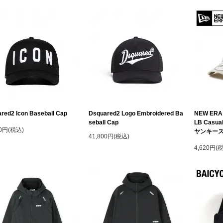
red2 Icon Baseball Cap
Dsquared2 Logo Embroidered Ba
NEW ER
seball Cap
LB Casu
00円(税込)
ヤンキース
41,800円(税込)
4,620円(