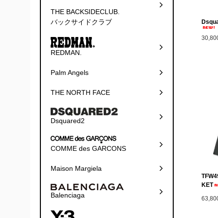
THE BACKSIDECLUB.
バックサイドクラブ
Dsqua
30,8
REDMAN.
Palm Angels
THE NORTH FACE
Dsquared2
COMME des GARCONS
Maison Margiela
TFW4
KET
Balenciaga
63,8