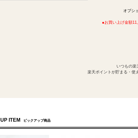
オプシ
●お買い上げ金額1
いつもの楽
楽天ポイントが貯まる・使え
 UP ITEM
ピックアップ商品