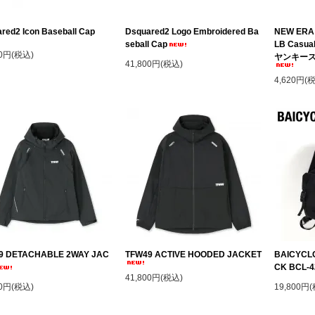
red2 Icon Baseball Cap
Dsquared2 Logo Embroidered Ba
NEW ER
seball Cap
LB Casu
00円(税込)
ヤンキース
41,800円(税込)
4,620円(
9 DETACHABLE 2WAY JAC
TFW49 ACTIVE HOODED JACKET
BAICYCLO
CK BCL-4
41,800円(税込)
00円(税込)
19,800円