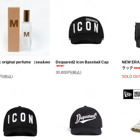
original perfume （sea&wo
Dsquared2 Icon Baseball Cap
NEW ER
ラック
30,800円(税込)
0円(税込)
SOLD OU