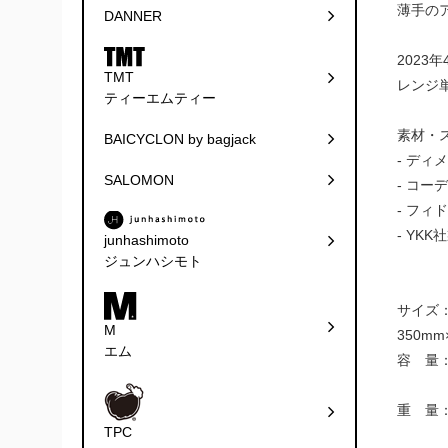
薄手の
DANNER
202
TMT
レンジ
ティーエムティー
素材・
BAICYCLON by bagjack
- ディ
SALOMON
- コー
- フ
- YK
junhashimoto
ジュンハシモト
サイズ：
M
350m
エム
容 量：
7リ
重 量
TPC
450