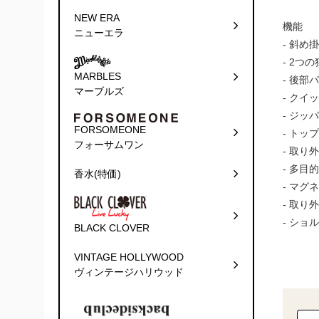
NEW ERA
機能
ニューエラ
- 斜
- 2
MARBLES
- 後
マーブルズ
- ク
- ジ
FORSOMEONE
- ト
フォーサムワン
- 取
- 多目
香水(特価)
- マグ
- 取
- ショ
BLACK CLOVER
VINTAGE HOLLYWOOD
ヴィンテージハリウッド