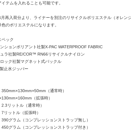
アイテムを入れることも可能です。
3年4月再入荷分より、ライナーを別注のリサイクルポリエステル（オレン
単色のポリエステルになります。
スペック
メンションポリアント社製X-PAC WATERPROOF FABRIC
デュラ社製RE/COR™ RN66リサイクルナイロン
ィドロック社製マグネット式バックル
K社製止水ジッパー
350mm×130mm×50mm（通常時）
m×130mm×160mm（拡張時）
2.3リットル（通常時）
ットル（拡張時）
：390グラム（コンプレッションストラップ無し）
グラム（コンプレッションストラップ付き）