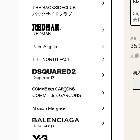
bl
THE BACKSIDECLUB.
35
バックサイドクラブ
売
REDMAN.
品番： 
35
Palm Angels
定価 
THE NORTH FACE
購
Dsquared2
COMME des GARCONS
Maison Margiela
Balenciaga