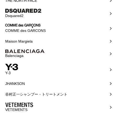
THE NORTH FACE
Dsquared2
COMME des GARCONS
Maison Margiela
Balenciaga
Y-3
JHANKSON
谷村正一シャンプー・トリートメント
VETEMENTS