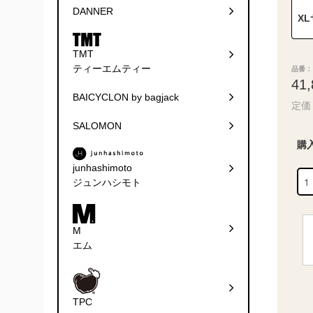
DANNER
X
TMT
ティーエムティー
品番： 
41
BAICYCLON by bagjack
定価 
SALOMON
購
junhashimoto
ジュンハシモト
M
エム
TPC