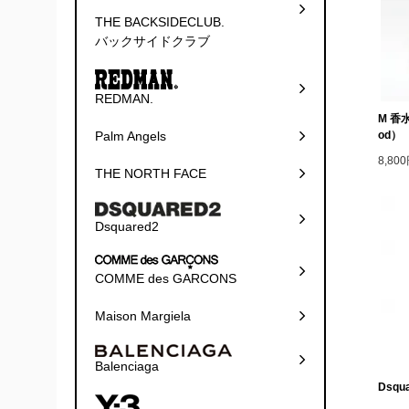
THE BACKSIDECLUB.
バックサイドクラブ
REDMAN.
M 香水 
od）
Palm Angels
8,80
THE NORTH FACE
Dsquared2
COMME des GARCONS
Maison Margiela
Balenciaga
Dsqua