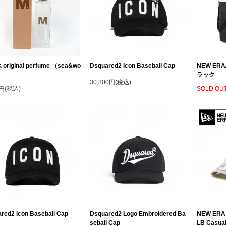
original perfume （sea&wo
Dsquared2 Icon Baseball Cap
NEW ER
ラック
30,800円(税込)
0円(税込)
SOLD OU
red2 Icon Baseball Cap
Dsquared2 Logo Embroidered Ba
NEW ER
seball Cap
LB Casu