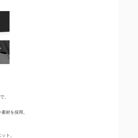
材で、
い素材を採用。
エット。