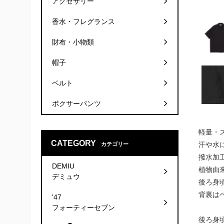
アクセサリー
香水・フレグランス
財布・小物類
帽子
ベルト
ボクサーパンツ
軽量・ス
CATEGORY
汗や水
カテゴリー
撥水加
DEMIU
植物由来
デミュウ
後ろ身
背裏は
'47
フォーティーセブン
後ろ身