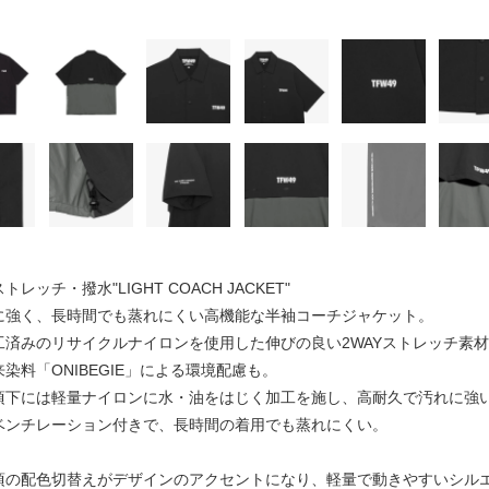
トレッチ・撥水"LIGHT COACH JACKET"
に強く、長時間でも蒸れにくい高機能な半袖コーチジャケット。
工済みのリサイクルナイロンを使用した伸びの良い2WAYストレッチ素
染料「ONIBEGIE」による環境配慮も。
頃下には軽量ナイロンに水・油をはじく加工を施し、高耐久で汚れに強
ベンチレーション付きで、長時間の着用でも蒸れにくい。
頃の配色切替えがデザインのアクセントになり、軽量で動きやすいシル