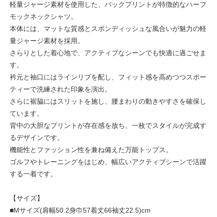
軽量ジャージ素材を使用した、バックプリントが特徴的なハーフ
モックネックシャツ。
本体には、マットな質感とスポンディッシュな風合いが魅力の軽
量ジャージ素材を採用。
さらりとした着心地で、アクティブなシーンでも快適に過ごせま
す。
衿元と袖口にはラインリブを配し、フィット感を高めつつスポー
ティーで洗練された印象を演出。
さらに裾脇にはスリットを施し、腰まわりの動きやすさを確保し
ています。
背中の大胆なプリントが存在感を放ち、一枚でスタイルが完成す
るデザインです。
機能性とファッション性を兼ね備えた万能トップス。
ゴルフやトレーニングをはじめ、幅広いアクティブシーンで活躍
する一着です。
【サイズ】
■Mサイズ(肩幅50.2身巾57着丈66袖丈22.5)cm